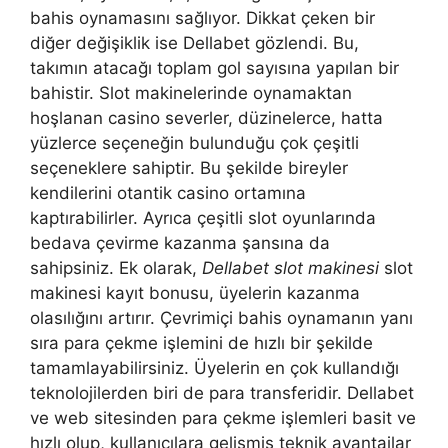
bahis oynamasını sağlıyor. Dikkat çeken bir
diğer değişiklik ise Dellabet gözlendi. Bu,
takımın atacağı toplam gol sayısına yapılan bir
bahistir. Slot makinelerinde oynamaktan
hoşlanan casino severler, düzinelerce, hatta
yüzlerce seçeneğin bulunduğu çok çeşitli
seçeneklere sahiptir. Bu şekilde bireyler
kendilerini otantik casino ortamına
kaptırabilirler. Ayrıca çeşitli slot oyunlarında
bedava çevirme kazanma şansına da
sahipsiniz. Ek olarak,
Dellabet slot makinesi
slot
makinesi kayıt bonusu, üyelerin kazanma
olasılığını artırır. Çevrimiçi bahis oynamanın yanı
sıra para çekme işlemini de hızlı bir şekilde
tamamlayabilirsiniz. Üyelerin en çok kullandığı
teknolojilerden biri de para transferidir. Dellabet
ve web sitesinden para çekme işlemleri basit ve
hızlı olup, kullanıcılara gelişmiş teknik avantajlar