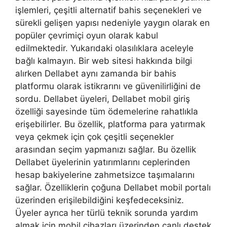
işlemleri, çeşitli alternatif bahis seçenekleri ve
sürekli gelişen yapısı nedeniyle yaygın olarak en
popüler çevrimiçi oyun olarak kabul
edilmektedir. Yukarıdaki olasılıklara aceleyle
bağlı kalmayın. Bir web sitesi hakkında bilgi
alırken Dellabet aynı zamanda bir bahis
platformu olarak istikrarını ve güvenilirliğini de
sordu. Dellabet üyeleri, Dellabet mobil giriş
özelliği sayesinde tüm ödemelerine rahatlıkla
erişebilirler. Bu özellik, platforma para yatırmak
veya çekmek için çok çeşitli seçenekler
arasından seçim yapmanızı sağlar. Bu özellik
Dellabet üyelerinin yatırımlarını ceplerinden
hesap bakiyelerine zahmetsizce taşımalarını
sağlar. Özelliklerin çoğuna Dellabet mobil portalı
üzerinden erişilebildiğini keşfedeceksiniz.
Üyeler ayrıca her türlü teknik sorunda yardım
almak için mobil cihazları üzerinden canlı destek