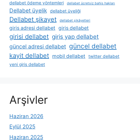
dellabet ödeme yöntemleri
dellabet ücretsiz bahis hakları
Dellabet üyelik
dellabet üyeliği
Dellabet şikayet
dellabet şikâyetleri
giris adresi dellabet
giris dellabet
girisi dellabet
giris yap dellabet
güncel dellabet
güncel adresi dellabet
kayit dellabet
mobil dellabet
twitter dellabet
yeni giris dellabet
Arşivler
Haziran 2026
Eylül 2025
Haziran 2025