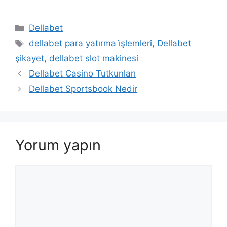
Kategoriler
Dellabet
Etiketler
dellabet para yatırma i̇şlemleri
,
Dellabet
şikayet
,
dellabet slot makinesi
Yazı
Dellabet Casino Tutkunları
dolaşımı
Dellabet Sportsbook Nedir
Yorum yapın
Yorum