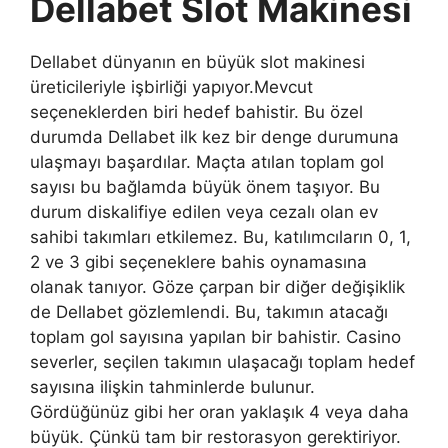
Dellabet Slot Makinesi
Dellabet dünyanın en büyük slot makinesi
üreticileriyle işbirliği yapıyor.Mevcut
seçeneklerden biri hedef bahistir. Bu özel
durumda Dellabet ilk kez bir denge durumuna
ulaşmayı başardılar. Maçta atılan toplam gol
sayısı bu bağlamda büyük önem taşıyor. Bu
durum diskalifiye edilen veya cezalı olan ev
sahibi takımları etkilemez. Bu, katılımcıların 0, 1,
2 ve 3 gibi seçeneklere bahis oynamasına
olanak tanıyor. Göze çarpan bir diğer değişiklik
de Dellabet gözlemlendi. Bu, takımın atacağı
toplam gol sayısına yapılan bir bahistir. Casino
severler, seçilen takımın ulaşacağı toplam hedef
sayısına ilişkin tahminlerde bulunur.
Gördüğünüz gibi her oran yaklaşık 4 veya daha
büyük. Çünkü tam bir restorasyon gerektiriyor.