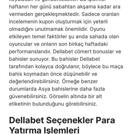
haftanın her günü sabahtan akşama kadar ara
vermeden gerçekleşmektedir. Sadece oranları
incelemenin kupon oluşturmak için yeterli
olmadığını unutmamak önemlidir. Oyunu
etkileyen temel faktörler şu anda sahada olan
oyuncular ve onların son birkaç haftadaki
performanslarıdır. Dellabet cömert bonuslar ve
bahisler sunuyor. Bu bahisler Dellabet
tarafından kolayca doğrulanır, böylece bu maça
bahis koymadan önce düşünebilir ve
değerlendirebilirsiniz. Örneğe benzer
durumlarda Asya bahislerine daha fazla
güvenebilirsiniz. Görselin altında bir alt
etiketinin bulunduğunu görebilirsiniz.
Dellabet Seçenekler Para
Yatırma Işlemleri