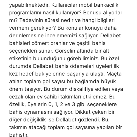
yapabilmektedir. Kullanıcılar mobil bankacılık
programlarını nasıl kullanıyor? Bonusu alıyorlar
mı? Tedavinin süresi nedir ve hangi bilgileri
vermem gerekiyor? Bu konular konuyu daha
derinlemesine incelememizi sağlıyor. Dellabet
bahisleri cömert oranlar ve çeşitli bahis
seçenekleri sunar. Görselin altında bir alt
etiketinin bulunduğunu görebilirsiniz. Bu özel
durumda Dellabet bahis ödemeleri üyeleri ilk
kez hedef bakiyelerine başarıyla ulaştı. Maçta
atılan toplam gol sayısı bu bağlamda büyük
önem taşıyor. Bu durum diskalifiye edilen veya
cezalı olan ev sahibi takımları etkilemez. Bu
özellik, üyelerin 0, 1, 2 ve 3 gibi seçeneklere
bahis oynamasını sağlıyor. Dikkat çeken bir
diğer değişiklik ise Dellabet gözlendi. Bu,
takımın atacağı toplam gol sayısına yapılan bir
bahistir.