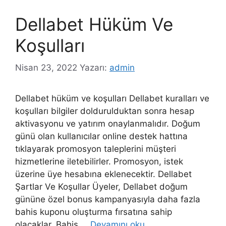
Dellabet Hüküm Ve
Koşulları
Nisan 23, 2022
Yazarı:
admin
Dellabet hüküm ve koşulları Dellabet kuralları ve
koşulları bilgiler doldurulduktan sonra hesap
aktivasyonu ve yatırım onaylanmalıdır. Doğum
günü olan kullanıcılar online destek hattına
tıklayarak promosyon taleplerini müşteri
hizmetlerine iletebilirler. Promosyon, istek
üzerine üye hesabına eklenecektir. Dellabet
Şartlar Ve Koşullar Üyeler, Dellabet doğum
gününe özel bonus kampanyasıyla daha fazla
bahis kuponu oluşturma fırsatına sahip
olacaklar. Bahis …
Devamını oku…