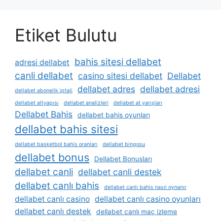
Etiket Bulutu
bahis sitesi dellabet
adresi dellabet
canli dellabet
casino sitesi dellabet
Dellabet
dellabet adres
dellabet adresi
dellabet abonelik i̇ptali
dellabet altyapısı
dellabet analizleri
dellabet at yarışları
Dellabet Bahis
dellabet bahis oyunları
dellabet bahis sitesi
dellabet basketbol bahis oranları
dellabet bingosu
dellabet bonus
Dellabet Bonusları
dellabet canli
dellabet canli destek
dellabet canlı bahis
dellabet canlı bahis nasıl oynanır
dellabet canlı casino
dellabet canlı casino oyunları
dellabet canlı destek
dellabet canlı maç izleme