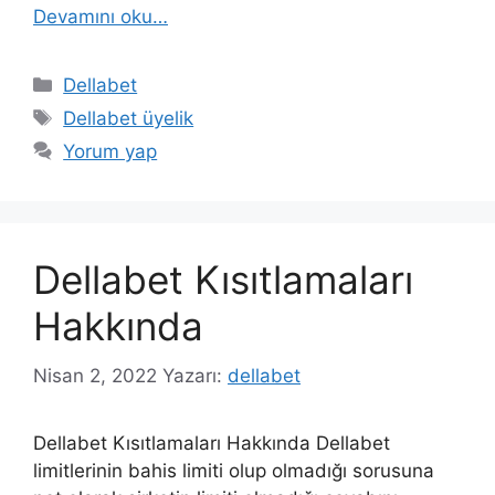
Devamını oku…
Kategoriler
Dellabet
Etiketler
Dellabet üyelik
Yorum yap
Dellabet Kısıtlamaları
Hakkında
Nisan 2, 2022
Yazarı:
dellabet
Dellabet Kısıtlamaları Hakkında Dellabet
limitlerinin bahis limiti olup olmadığı sorusuna