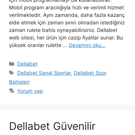
için mobil programlamayı da kullanabilirler.
Mobil program aracılığıyla hızlı ve verimli hizmet
verilmektedir. Aynı zamanda, daha fazla kazanç
elde etmek için zaman sınırı olmadan istediğiniz
zaman rulete bahis oynayabilirsiniz. Dellabet
web sitesi, her ürün için cazip fiyatlar sunar. Bu
yüksek oranlar rulette …
Devamını oku…
Kategoriler
Dellabet
Etiketler
Dellabet Sanal Sporlar
,
Dellabet Spor
Bahisleri
Yorum yap
Dellabet Güvenilir