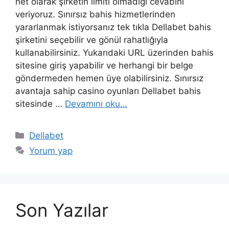
net olarak şirketin limiti olmadığı cevabını
veriyoruz. Sınırsız bahis hizmetlerinden
yararlanmak istiyorsanız tek tıkla Dellabet bahis
şirketini seçebilir ve gönül rahatlığıyla
kullanabilirsiniz. Yukarıdaki URL üzerinden bahis
sitesine giriş yapabilir ve herhangi bir belge
göndermeden hemen üye olabilirsiniz. Sınırsız
avantaja sahip casino oyunları Dellabet bahis
sitesinde …
Devamını oku…
Kategoriler
Dellabet
Yorum yap
Son Yazılar