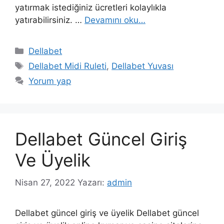
yatırmak istediğiniz ücretleri kolaylıkla
yatırabilirsiniz. …
Devamını oku…
Kategoriler
Dellabet
Etiketler
Dellabet Midi Ruleti
,
Dellabet Yuvası
Yorum yap
Dellabet Güncel Giriş
Ve Üyelik
Nisan 27, 2022
Yazarı:
admin
Dellabet güncel giriş ve üyelik Dellabet güncel