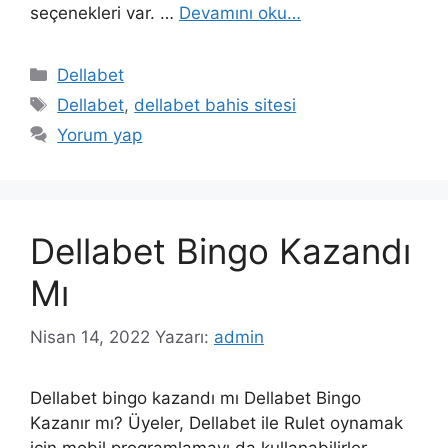
seçenekleri var. …
Devamını oku…
Kategoriler
Dellabet
Etiketler
Dellabet
,
dellabet bahis sitesi
Yorum yap
Dellabet Bingo Kazandı
Mı
Nisan 14, 2022
Yazarı:
admin
Dellabet bingo kazandı mı Dellabet Bingo
Kazanır mı? Üyeler, Dellabet ile Rulet oynamak