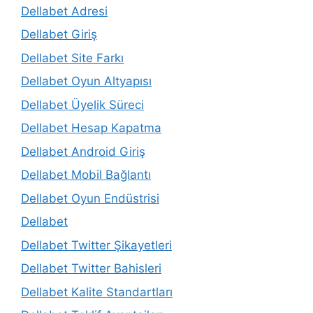
Dellabet Adresi
Dellabet Giriş
Dellabet Site Farkı
Dellabet Oyun Altyapısı
Dellabet Üyelik Süreci
Dellabet Hesap Kapatma
Dellabet Android Giriş
Dellabet Mobil Bağlantı
Dellabet Oyun Endüstrisi
Dellabet
Dellabet Twitter Şikayetleri
Dellabet Twitter Bahisleri
Dellabet Kalite Standartları