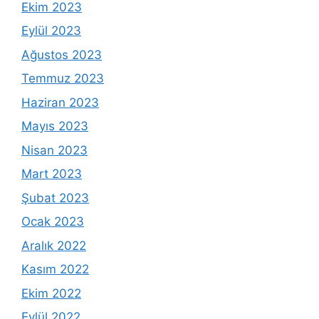
Ekim 2023
Eylül 2023
Ağustos 2023
Temmuz 2023
Haziran 2023
Mayıs 2023
Nisan 2023
Mart 2023
Şubat 2023
Ocak 2023
Aralık 2022
Kasım 2022
Ekim 2022
Eylül 2022