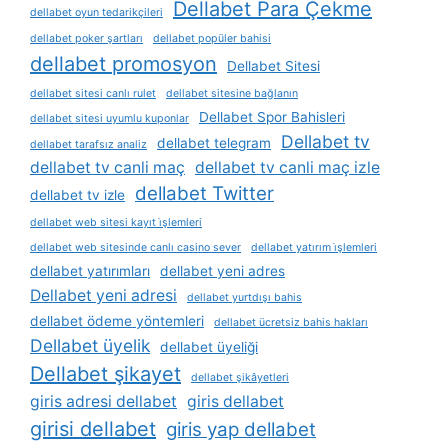
Dellabet Para Çekme
dellabet oyun tedarikçileri
dellabet poker şartları
dellabet popüler bahisi
dellabet promosyon
Dellabet Sitesi
dellabet sitesi canlı rulet
dellabet sitesine bağlanın
Dellabet Spor Bahisleri
dellabet sitesi uyumlu kuponlar
Dellabet tv
dellabet telegram
dellabet tarafsız analiz
dellabet tv canli maç
dellabet tv canli maç izle
dellabet Twitter
dellabet tv izle
dellabet web sitesi kayıt i̇şlemleri
dellabet web sitesinde canlı casino sever
dellabet yatırım i̇şlemleri
dellabet yatırımları
dellabet yeni adres
Dellabet yeni adresi
dellabet yurtdışı bahis
dellabet ödeme yöntemleri
dellabet ücretsiz bahis hakları
Dellabet üyelik
dellabet üyeliği
Dellabet şikayet
dellabet şikâyetleri
giris adresi dellabet
giris dellabet
girisi dellabet
giris yap dellabet