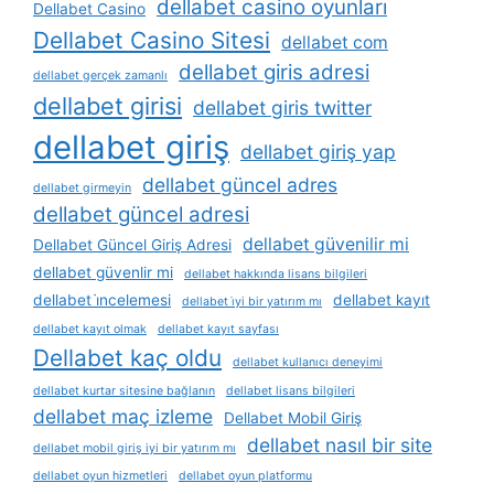
dellabet casino oyunları
Dellabet Casino
Dellabet Casino Sitesi
dellabet com
dellabet giris adresi
dellabet gerçek zamanlı
dellabet girisi
dellabet giris twitter
dellabet giriş
dellabet giriş yap
dellabet güncel adres
dellabet girmeyin
dellabet güncel adresi
dellabet güvenilir mi
Dellabet Güncel Giriş Adresi
dellabet güvenlir mi
dellabet hakkında lisans bilgileri
dellabet i̇ncelemesi
dellabet kayıt
dellabet i̇yi bir yatırım mı
dellabet kayıt olmak
dellabet kayıt sayfası
Dellabet kaç oldu
dellabet kullanıcı deneyimi
dellabet kurtar sitesine bağlanın
dellabet lisans bilgileri
dellabet maç izleme
Dellabet Mobil Giriş
dellabet nasıl bir site
dellabet mobil giriş iyi bir yatırım mı
dellabet oyun hizmetleri
dellabet oyun platformu