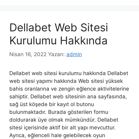
Dellabet Web Sitesi
Kurulumu Hakkında
Nisan 16, 2022
Yazarı:
admin
Dellabet web sitesi kurulumu hakkında Dellabet
web sitesi yapımı hakkında Web sitesi yüksek
bahis oranlarına ve zengin eğlence aktivitelerine
sahiptir. Dellabet web sitesinin ana sayfasında,
sağ üst köşede bir kayıt ol butonu
bulunmaktadır. Burada gösterilen formu
doldurarak üye olmak mümkündür. Dellabet
sitesi içerisinde aktif bir alt yapı mevcuttur.
Ayrıca, eğlenceli hale gelebilecek oyun