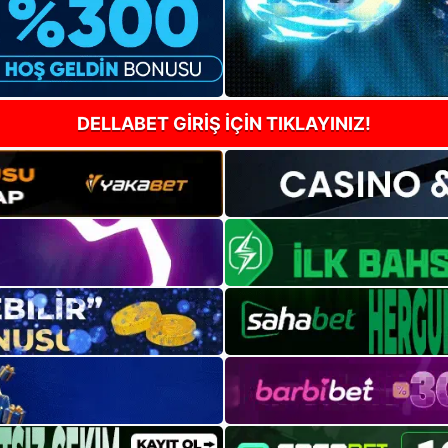
DELLABET GİRİŞ İÇİN TIKLAYINIZ!