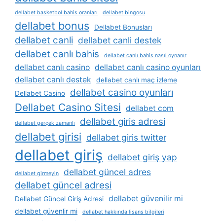
dellabet basketbol bahis oranları
dellabet bingosu
dellabet bonus
Dellabet Bonusları
dellabet canli
dellabet canli destek
dellabet canlı bahis
dellabet canlı bahis nasıl oynanır
dellabet canlı casino
dellabet canlı casino oyunları
dellabet canlı destek
dellabet canlı maç izleme
dellabet casino oyunları
Dellabet Casino
Dellabet Casino Sitesi
dellabet com
dellabet giris adresi
dellabet gerçek zamanlı
dellabet girisi
dellabet giris twitter
dellabet giriş
dellabet giriş yap
dellabet güncel adres
dellabet girmeyin
dellabet güncel adresi
dellabet güvenilir mi
Dellabet Güncel Giriş Adresi
dellabet güvenlir mi
dellabet hakkında lisans bilgileri