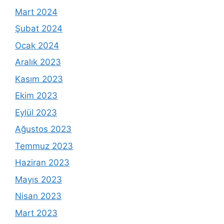
Mart 2024
Şubat 2024
Ocak 2024
Aralık 2023
Kasım 2023
Ekim 2023
Eylül 2023
Ağustos 2023
Temmuz 2023
Haziran 2023
Mayıs 2023
Nisan 2023
Mart 2023