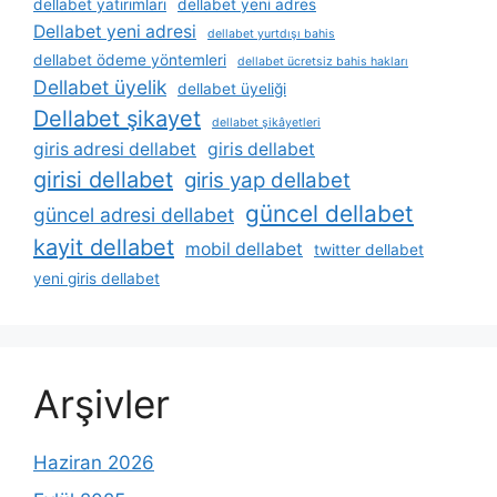
dellabet yatırımları
dellabet yeni adres
Dellabet yeni adresi
dellabet yurtdışı bahis
dellabet ödeme yöntemleri
dellabet ücretsiz bahis hakları
Dellabet üyelik
dellabet üyeliği
Dellabet şikayet
dellabet şikâyetleri
giris adresi dellabet
giris dellabet
girisi dellabet
giris yap dellabet
güncel dellabet
güncel adresi dellabet
kayit dellabet
mobil dellabet
twitter dellabet
yeni giris dellabet
Arşivler
Haziran 2026