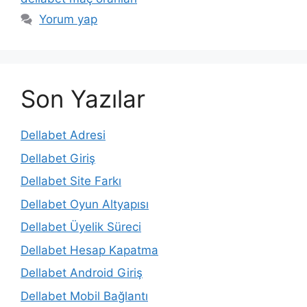
Yorum yap
Son Yazılar
Dellabet Adresi
Dellabet Giriş
Dellabet Site Farkı
Dellabet Oyun Altyapısı
Dellabet Üyelik Süreci
Dellabet Hesap Kapatma
Dellabet Android Giriş
Dellabet Mobil Bağlantı