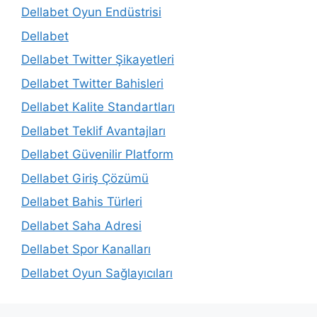
Dellabet Oyun Endüstrisi
Dellabet
Dellabet Twitter Şikayetleri
Dellabet Twitter Bahisleri
Dellabet Kalite Standartları
Dellabet Teklif Avantajları
Dellabet Güvenilir Platform
Dellabet Giriş Çözümü
Dellabet Bahis Türleri
Dellabet Saha Adresi
Dellabet Spor Kanalları
Dellabet Oyun Sağlayıcıları