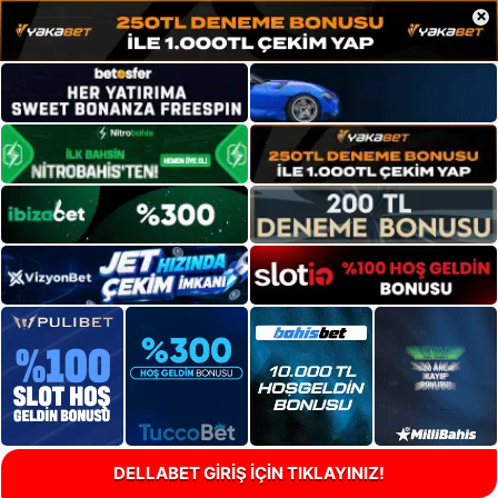
×
DELLABET GİRİŞ İÇİN TIKLAYINIZ!