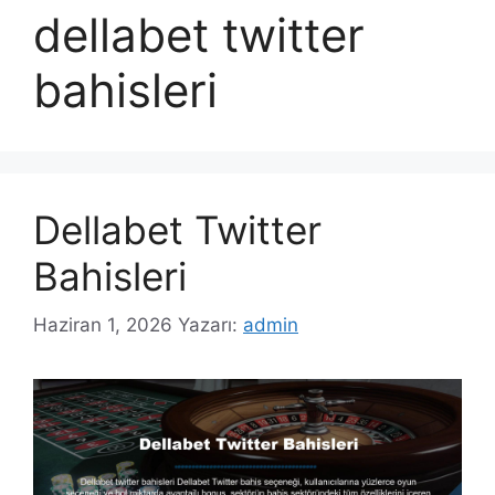
dellabet twitter
bahisleri
Dellabet Twitter
Bahisleri
Haziran 1, 2026
Yazarı:
admin