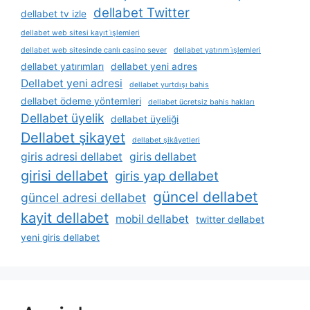
dellabet Twitter
dellabet tv izle
dellabet web sitesi kayıt i̇şlemleri
dellabet web sitesinde canlı casino sever
dellabet yatırım i̇şlemleri
dellabet yatırımları
dellabet yeni adres
Dellabet yeni adresi
dellabet yurtdışı bahis
dellabet ödeme yöntemleri
dellabet ücretsiz bahis hakları
Dellabet üyelik
dellabet üyeliği
Dellabet şikayet
dellabet şikâyetleri
giris adresi dellabet
giris dellabet
girisi dellabet
giris yap dellabet
güncel dellabet
güncel adresi dellabet
kayit dellabet
mobil dellabet
twitter dellabet
yeni giris dellabet