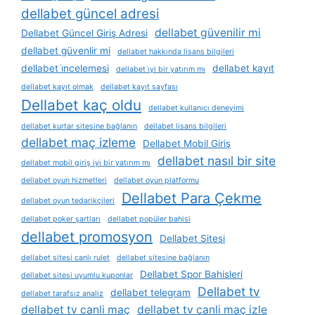
dellabet güncel adresi
dellabet güvenilir mi
Dellabet Güncel Giriş Adresi
dellabet güvenlir mi
dellabet hakkında lisans bilgileri
dellabet i̇ncelemesi
dellabet kayıt
dellabet i̇yi bir yatırım mı
dellabet kayıt olmak
dellabet kayıt sayfası
Dellabet kaç oldu
dellabet kullanıcı deneyimi
dellabet kurtar sitesine bağlanın
dellabet lisans bilgileri
dellabet maç izleme
Dellabet Mobil Giriş
dellabet nasıl bir site
dellabet mobil giriş iyi bir yatırım mı
dellabet oyun hizmetleri
dellabet oyun platformu
Dellabet Para Çekme
dellabet oyun tedarikçileri
dellabet poker şartları
dellabet popüler bahisi
dellabet promosyon
Dellabet Sitesi
dellabet sitesi canlı rulet
dellabet sitesine bağlanın
Dellabet Spor Bahisleri
dellabet sitesi uyumlu kuponlar
Dellabet tv
dellabet telegram
dellabet tarafsız analiz
dellabet tv canli maç
dellabet tv canli maç izle