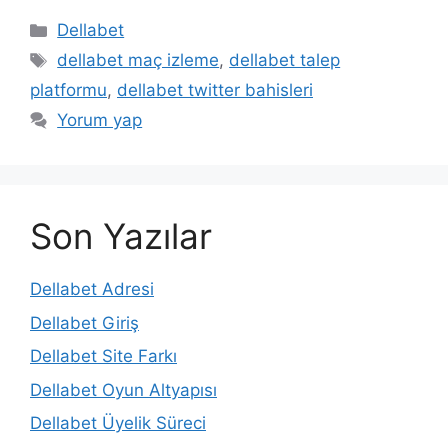
Kategoriler
Dellabet
Etiketler
dellabet maç izleme
,
dellabet talep
platformu
,
dellabet twitter bahisleri
Yorum yap
Son Yazılar
Dellabet Adresi
Dellabet Giriş
Dellabet Site Farkı
Dellabet Oyun Altyapısı
Dellabet Üyelik Süreci