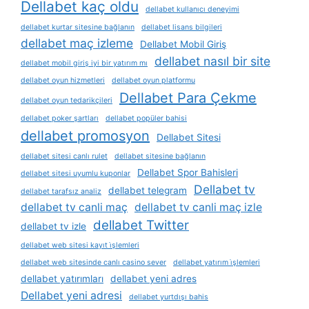
Dellabet kaç oldu
dellabet kullanıcı deneyimi
dellabet kurtar sitesine bağlanın
dellabet lisans bilgileri
dellabet maç izleme
Dellabet Mobil Giriş
dellabet nasıl bir site
dellabet mobil giriş iyi bir yatırım mı
dellabet oyun hizmetleri
dellabet oyun platformu
Dellabet Para Çekme
dellabet oyun tedarikçileri
dellabet poker şartları
dellabet popüler bahisi
dellabet promosyon
Dellabet Sitesi
dellabet sitesi canlı rulet
dellabet sitesine bağlanın
Dellabet Spor Bahisleri
dellabet sitesi uyumlu kuponlar
Dellabet tv
dellabet telegram
dellabet tarafsız analiz
dellabet tv canli maç
dellabet tv canli maç izle
dellabet Twitter
dellabet tv izle
dellabet web sitesi kayıt i̇şlemleri
dellabet web sitesinde canlı casino sever
dellabet yatırım i̇şlemleri
dellabet yatırımları
dellabet yeni adres
Dellabet yeni adresi
dellabet yurtdışı bahis