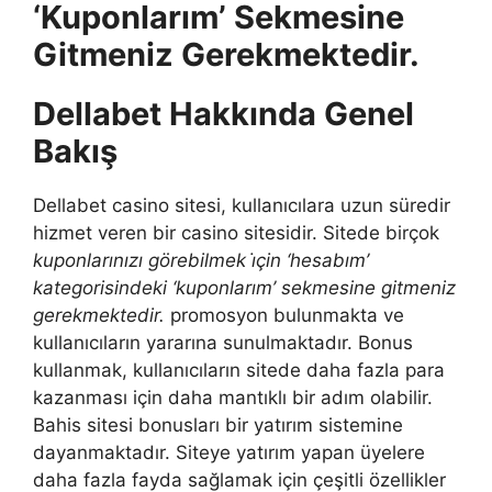
‘Kuponlarım’ Sekmesine
Gitmeniz Gerekmektedir.
Dellabet Hakkında Genel
Bakış
Dellabet casino sitesi, kullanıcılara uzun süredir
hizmet veren bir casino sitesidir. Sitede birçok
kuponlarınızı görebilmek i̇çin ‘hesabım’
kategorisindeki ‘kuponlarım’ sekmesine gitmeniz
gerekmektedir.
promosyon bulunmakta ve
kullanıcıların yararına sunulmaktadır. Bonus
kullanmak, kullanıcıların sitede daha fazla para
kazanması için daha mantıklı bir adım olabilir.
Bahis sitesi bonusları bir yatırım sistemine
dayanmaktadır. Siteye yatırım yapan üyelere
daha fazla fayda sağlamak için çeşitli özellikler