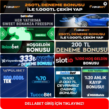
×
DELLABET GİRİŞ İÇİN TIKLAYINIZ!