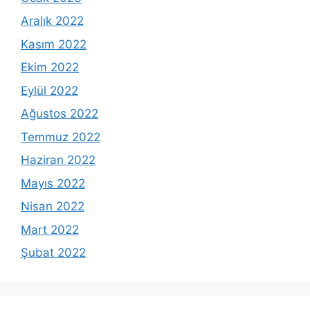
Aralık 2022
Kasım 2022
Ekim 2022
Eylül 2022
Ağustos 2022
Temmuz 2022
Haziran 2022
Mayıs 2022
Nisan 2022
Mart 2022
Şubat 2022