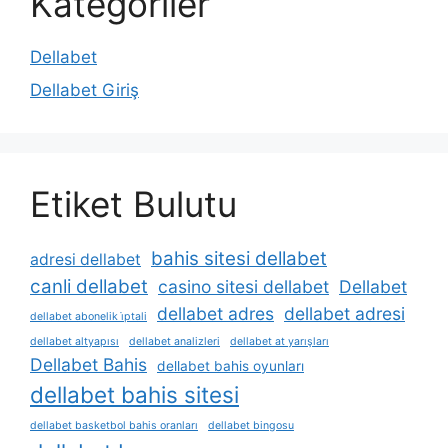
Kategoriler
Dellabet
Dellabet Giriş
Etiket Bulutu
bahis sitesi dellabet
adresi dellabet
canli dellabet
casino sitesi dellabet
Dellabet
dellabet adres
dellabet adresi
dellabet abonelik i̇ptali
dellabet altyapısı
dellabet analizleri
dellabet at yarışları
Dellabet Bahis
dellabet bahis oyunları
dellabet bahis sitesi
dellabet basketbol bahis oranları
dellabet bingosu