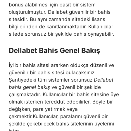
bonus alabilmesi için basit bir sistem
oluşturulmuştur. Dellabet güvenilir bir bahis
sitesidir. Bu aynı zamanda sitedeki lisans
bilgilerinden de kanıtlanmaktadır. Kullanıcılar
sitede sorunsuz bir şekilde bahis oynayabilir.
Dellabet Bahis Genel Bakış
İyi bir bahis sitesi ararken oldukça düzenli ve
güvenilir bir bahis sitesi bulacaksınız.
Şantiyedeki tüm sistemler sorunsuz
Dellabet
bahis genel bakış
ve güvenli bir şekilde
çalışmaktadır. Kullanıcılar bir bahis sitesine üye
olmak isterken tereddüt edebilirler. Böyle bir
değişken, para yatırmak veya
çekmektir.Kullanıcılar, paralarını güvenli bir
şekilde çekebilecek bahis sitelerinin üyelerini
ister.