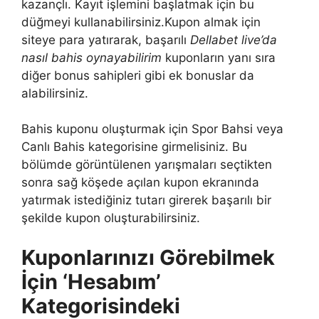
kazançlı. Kayıt işlemini başlatmak için bu
düğmeyi kullanabilirsiniz.Kupon almak için
siteye para yatırarak, başarılı
Dellabet live’da
nasıl bahis oynayabilirim
kuponların yanı sıra
diğer bonus sahipleri gibi ek bonuslar da
alabilirsiniz.
Bahis kuponu oluşturmak için Spor Bahsi veya
Canlı Bahis kategorisine girmelisiniz. Bu
bölümde görüntülenen yarışmaları seçtikten
sonra sağ köşede açılan kupon ekranında
yatırmak istediğiniz tutarı girerek başarılı bir
şekilde kupon oluşturabilirsiniz.
Kuponlarınızı Görebilmek
İçin ‘Hesabım’
Kategorisindeki