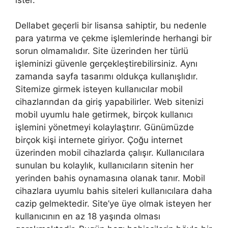
Dellabet geçerli bir lisansa sahiptir, bu nedenle
para yatırma ve çekme işlemlerinde herhangi bir
sorun olmamalıdır. Site üzerinden her türlü
işleminizi güvenle gerçekleştirebilirsiniz. Aynı
zamanda sayfa tasarımı oldukça kullanışlıdır.
Sitemize girmek isteyen kullanıcılar mobil
cihazlarından da giriş yapabilirler. Web sitenizi
mobil uyumlu hale getirmek, birçok kullanıcı
işlemini yönetmeyi kolaylaştırır. Günümüzde
birçok kişi internete giriyor. Çoğu internet
üzerinden mobil cihazlarda çalışır. Kullanıcılara
sunulan bu kolaylık, kullanıcıların sitenin her
yerinden bahis oynamasına olanak tanır. Mobil
cihazlara uyumlu bahis siteleri kullanıcılara daha
cazip gelmektedir. Site’ye üye olmak isteyen her
kullanıcının en az 18 yaşında olması