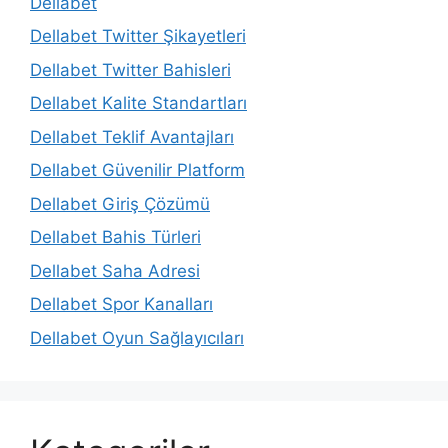
Dellabet
Dellabet Twitter Şikayetleri
Dellabet Twitter Bahisleri
Dellabet Kalite Standartları
Dellabet Teklif Avantajları
Dellabet Güvenilir Platform
Dellabet Giriş Çözümü
Dellabet Bahis Türleri
Dellabet Saha Adresi
Dellabet Spor Kanalları
Dellabet Oyun Sağlayıcıları