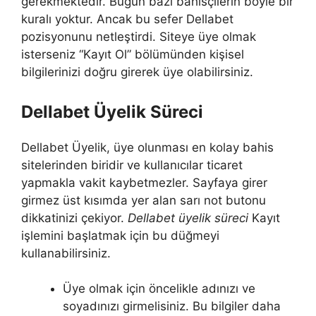
gerekmektedir. Bugün bazı bahisçilerin böyle bir
kuralı yoktur. Ancak bu sefer Dellabet
pozisyonunu netleştirdi. Siteye üye olmak
isterseniz “Kayıt Ol” bölümünden kişisel
bilgilerinizi doğru girerek üye olabilirsiniz.
Dellabet Üyelik Süreci
Dellabet Üyelik, üye olunması en kolay bahis
sitelerinden biridir ve kullanıcılar ticaret
yapmakla vakit kaybetmezler. Sayfaya girer
girmez üst kısımda yer alan sarı not butonu
dikkatinizi çekiyor.
Dellabet üyelik süreci
Kayıt
işlemini başlatmak için bu düğmeyi
kullanabilirsiniz.
Üye olmak için öncelikle adınızı ve
soyadınızı girmelisiniz. Bu bilgiler daha