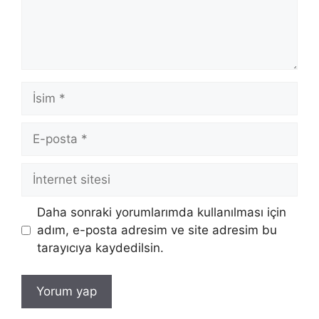
İsim
E-
posta
İnternet
sitesi
Daha sonraki yorumlarımda kullanılması için
adım, e-posta adresim ve site adresim bu
tarayıcıya kaydedilsin.