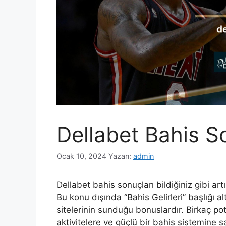
Dellabet Bahis S
Ocak 10, 2024
Yazarı:
admin
Dellabet bahis sonuçları bildiğiniz gibi art
Bu konu dışında “Bahis Gelirleri” başlığı 
sitelerinin sunduğu bonuslardır. Birkaç pot
aktivitelere ve güçlü bir bahis sistemine s