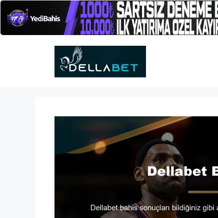
İçeriğe
atla