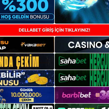
DELLABET GİRİŞ İÇİN TIKLAYINIZ!