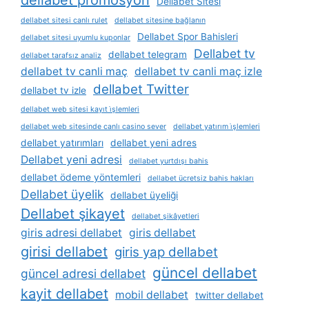
Dellabet Sitesi
dellabet sitesi canlı rulet
dellabet sitesine bağlanın
Dellabet Spor Bahisleri
dellabet sitesi uyumlu kuponlar
Dellabet tv
dellabet telegram
dellabet tarafsız analiz
dellabet tv canli maç
dellabet tv canli maç izle
dellabet Twitter
dellabet tv izle
dellabet web sitesi kayıt i̇şlemleri
dellabet web sitesinde canlı casino sever
dellabet yatırım i̇şlemleri
dellabet yatırımları
dellabet yeni adres
Dellabet yeni adresi
dellabet yurtdışı bahis
dellabet ödeme yöntemleri
dellabet ücretsiz bahis hakları
Dellabet üyelik
dellabet üyeliği
Dellabet şikayet
dellabet şikâyetleri
giris adresi dellabet
giris dellabet
girisi dellabet
giris yap dellabet
güncel dellabet
güncel adresi dellabet
kayit dellabet
mobil dellabet
twitter dellabet