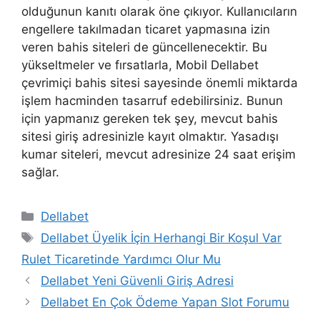
olduğunun kanıtı olarak öne çıkıyor. Kullanıcıların
engellere takılmadan ticaret yapmasına izin
veren bahis siteleri de güncellenecektir. Bu
yükseltmeler ve fırsatlarla, Mobil Dellabet
çevrimiçi bahis sitesi sayesinde önemli miktarda
işlem hacminden tasarruf edebilirsiniz. Bunun
için yapmanız gereken tek şey, mevcut bahis
sitesi giriş adresinizle kayıt olmaktır. Yasadışı
kumar siteleri, mevcut adresinize 24 saat erişim
sağlar.
Kategoriler
Dellabet
Etiketler
Dellabet Üyelik İçin Herhangi Bir Koşul Var
Rulet Ticaretinde Yardımcı Olur Mu
Yazı
Dellabet Yeni Güvenli Giriş Adresi
dolaşımı
Dellabet En Çok Ödeme Yapan Slot Forumu