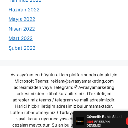
Temmuz 2022
Haziran 2022
Mayıs 2022
Nisan 2022
Mart 2022
Şubat 2022
Avrasya'nın en büyük reklam platformunda olmak için
Microsoft Teams:
reklam@avrasyamarketing.com
adresimizden veya Telegram: @Avrasyamarketing
adresimizden irtibat kurabilirsiniz. (Tek iletişim
adreslerimiz teams / telegram ve mail adresimizdir.
Harici hiçbir iletişim adresimiz bulunmamaktadır.
Lütfen itibar etmeyiniz.) Türkiye yasalarına göre 7258
sayılı kanun uyarınca yasa dışı bahis oynamanın
cezaları mevcuttur. Şu an bulunduğunuz site hiç bir