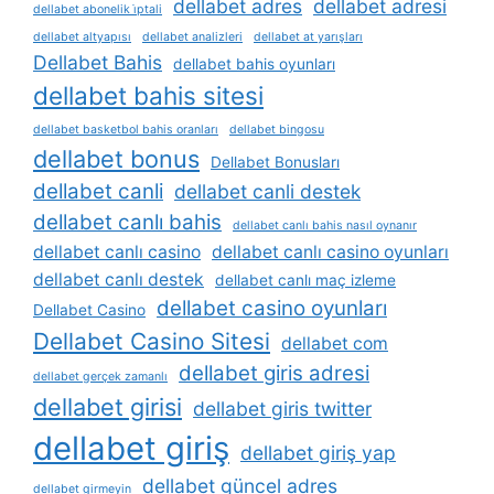
dellabet adres
dellabet adresi
dellabet abonelik i̇ptali
dellabet altyapısı
dellabet analizleri
dellabet at yarışları
Dellabet Bahis
dellabet bahis oyunları
dellabet bahis sitesi
dellabet basketbol bahis oranları
dellabet bingosu
dellabet bonus
Dellabet Bonusları
dellabet canli
dellabet canli destek
dellabet canlı bahis
dellabet canlı bahis nasıl oynanır
dellabet canlı casino
dellabet canlı casino oyunları
dellabet canlı destek
dellabet canlı maç izleme
dellabet casino oyunları
Dellabet Casino
Dellabet Casino Sitesi
dellabet com
dellabet giris adresi
dellabet gerçek zamanlı
dellabet girisi
dellabet giris twitter
dellabet giriş
dellabet giriş yap
dellabet güncel adres
dellabet girmeyin