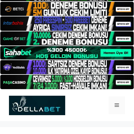
İçeriğe
atla
Menü