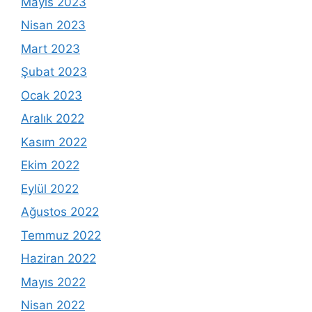
Mayıs 2023
Nisan 2023
Mart 2023
Şubat 2023
Ocak 2023
Aralık 2022
Kasım 2022
Ekim 2022
Eylül 2022
Ağustos 2022
Temmuz 2022
Haziran 2022
Mayıs 2022
Nisan 2022