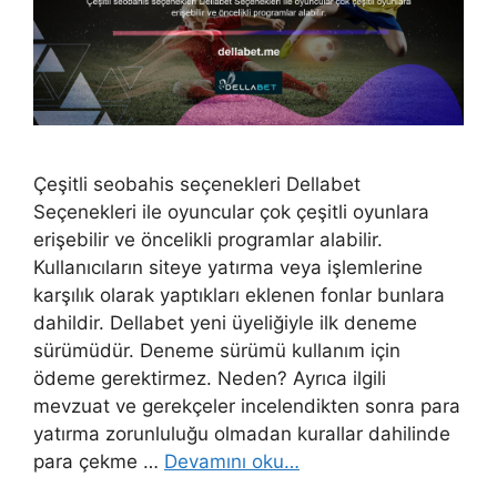
Çeşitli seobahis seçenekleri Dellabet
Seçenekleri ile oyuncular çok çeşitli oyunlara
erişebilir ve öncelikli programlar alabilir.
Kullanıcıların siteye yatırma veya işlemlerine
karşılık olarak yaptıkları eklenen fonlar bunlara
dahildir. Dellabet yeni üyeliğiyle ilk deneme
sürümüdür. Deneme sürümü kullanım için
ödeme gerektirmez. Neden? Ayrıca ilgili
mevzuat ve gerekçeler incelendikten sonra para
yatırma zorunluluğu olmadan kurallar dahilinde
para çekme …
Devamını oku…