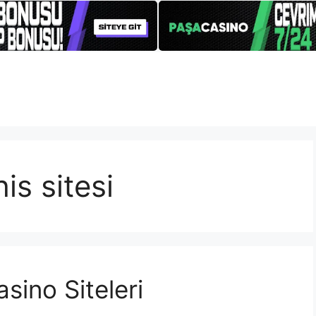
is sitesi
sino Siteleri