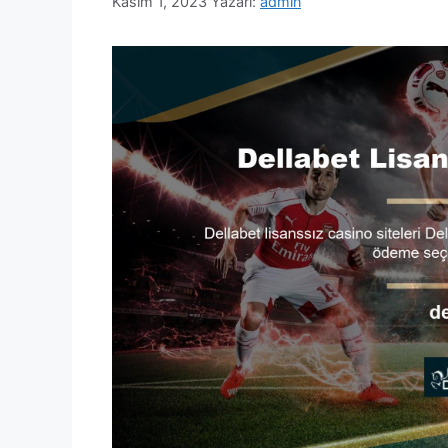
Kasım 1, 2023
Yazarı:
admin