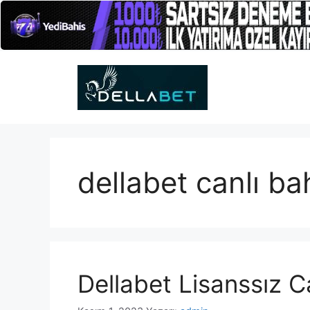
İçeriğe
atla
dellabet canlı bah
Dellabet Lisanssız Ca