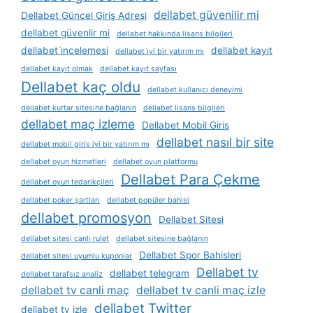
dellabet güvenilir mi
Dellabet Güncel Giriş Adresi
dellabet güvenlir mi
dellabet hakkında lisans bilgileri
dellabet i̇ncelemesi
dellabet kayıt
dellabet i̇yi bir yatırım mı
dellabet kayıt olmak
dellabet kayıt sayfası
Dellabet kaç oldu
dellabet kullanıcı deneyimi
dellabet kurtar sitesine bağlanın
dellabet lisans bilgileri
dellabet maç izleme
Dellabet Mobil Giriş
dellabet nasıl bir site
dellabet mobil giriş iyi bir yatırım mı
dellabet oyun hizmetleri
dellabet oyun platformu
Dellabet Para Çekme
dellabet oyun tedarikçileri
dellabet poker şartları
dellabet popüler bahisi
dellabet promosyon
Dellabet Sitesi
dellabet sitesi canlı rulet
dellabet sitesine bağlanın
Dellabet Spor Bahisleri
dellabet sitesi uyumlu kuponlar
Dellabet tv
dellabet telegram
dellabet tarafsız analiz
dellabet tv canli maç
dellabet tv canli maç izle
dellabet Twitter
dellabet tv izle