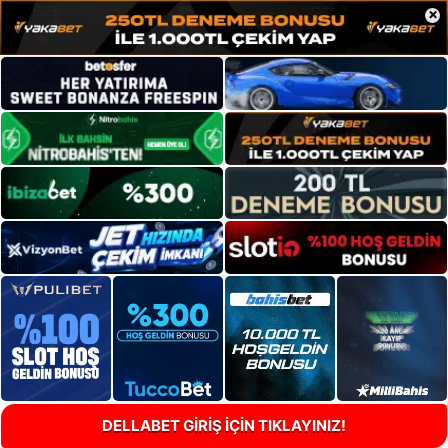
×
DELLABET GİRİŞ İÇİN TIKLAYINIZ!