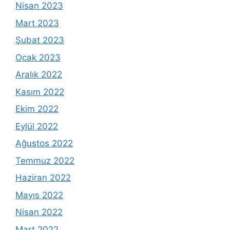
Nisan 2023
Mart 2023
Şubat 2023
Ocak 2023
Aralık 2022
Kasım 2022
Ekim 2022
Eylül 2022
Ağustos 2022
Temmuz 2022
Haziran 2022
Mayıs 2022
Nisan 2022
Mart 2022