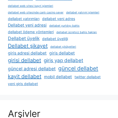
dellabet web sitesi kayıt i̇şlemleri
dellabet web sitesinde canlı casino sever
dellabet yatırım i̇şlemleri
dellabet yatırımları
dellabet yeni adres
Dellabet yeni adresi
dellabet yurtdışı bahis
dellabet ödeme yöntemleri
dellabet ücretsiz bahis hakları
Dellabet üyelik
dellabet üyeliği
Dellabet şikayet
dellabet şikâyetleri
giris adresi dellabet
giris dellabet
girisi dellabet
giris yap dellabet
güncel dellabet
güncel adresi dellabet
kayit dellabet
mobil dellabet
twitter dellabet
yeni giris dellabet
Arşivler