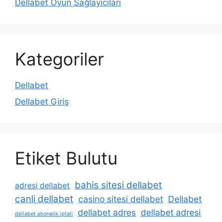
Dellabet Oyun Sağlayıcıları
Kategoriler
Dellabet
Dellabet Giriş
Etiket Bulutu
bahis sitesi dellabet
adresi dellabet
canli dellabet
casino sitesi dellabet
Dellabet
dellabet adres
dellabet adresi
dellabet abonelik i̇ptali