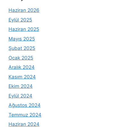
Haziran 2026
Eylül 2025
Haziran 2025
Mayıs 2025
Şubat 2025
Ocak 2025
Aralık 2024
Kasım 2024
Ekim 2024
Eylül 2024
Ağustos 2024
Temmuz 2024
Haziran 2024