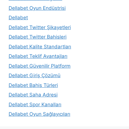
Dellabet Oyun Endüstrisi
Dellabet
Dellabet Twitter Şikayetleri
Dellabet Twitter Bahisleri
Dellabet Kalite Standartları
Dellabet Teklif Avantajları
Dellabet Güvenilir Platform
Dellabet Giriş Çözümü
Dellabet Bahis Türleri
Dellabet Saha Adresi
Dellabet Spor Kanalları
Dellabet Oyun Sağlayıcıları