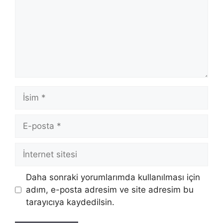
İsim
E-
posta
İnternet
sitesi
Daha sonraki yorumlarımda kullanılması için
adım, e-posta adresim ve site adresim bu
tarayıcıya kaydedilsin.