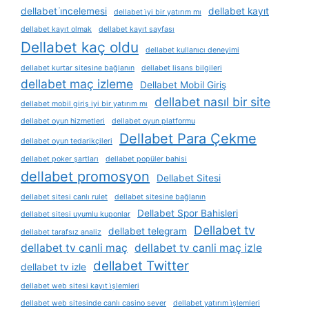
dellabet i̇ncelemesi
dellabet kayıt
dellabet i̇yi bir yatırım mı
dellabet kayıt olmak
dellabet kayıt sayfası
Dellabet kaç oldu
dellabet kullanıcı deneyimi
dellabet kurtar sitesine bağlanın
dellabet lisans bilgileri
dellabet maç izleme
Dellabet Mobil Giriş
dellabet nasıl bir site
dellabet mobil giriş iyi bir yatırım mı
dellabet oyun hizmetleri
dellabet oyun platformu
Dellabet Para Çekme
dellabet oyun tedarikçileri
dellabet poker şartları
dellabet popüler bahisi
dellabet promosyon
Dellabet Sitesi
dellabet sitesi canlı rulet
dellabet sitesine bağlanın
Dellabet Spor Bahisleri
dellabet sitesi uyumlu kuponlar
Dellabet tv
dellabet telegram
dellabet tarafsız analiz
dellabet tv canli maç
dellabet tv canli maç izle
dellabet Twitter
dellabet tv izle
dellabet web sitesi kayıt i̇şlemleri
dellabet web sitesinde canlı casino sever
dellabet yatırım i̇şlemleri