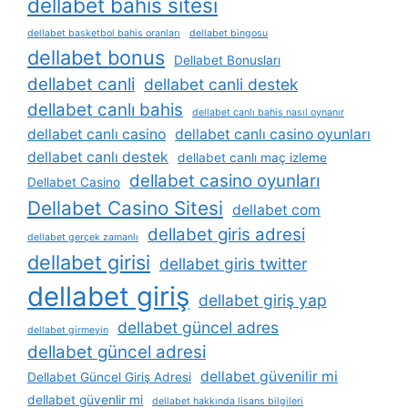
dellabet bahis sitesi
dellabet basketbol bahis oranları
dellabet bingosu
dellabet bonus
Dellabet Bonusları
dellabet canli
dellabet canli destek
dellabet canlı bahis
dellabet canlı bahis nasıl oynanır
dellabet canlı casino
dellabet canlı casino oyunları
dellabet canlı destek
dellabet canlı maç izleme
dellabet casino oyunları
Dellabet Casino
Dellabet Casino Sitesi
dellabet com
dellabet giris adresi
dellabet gerçek zamanlı
dellabet girisi
dellabet giris twitter
dellabet giriş
dellabet giriş yap
dellabet güncel adres
dellabet girmeyin
dellabet güncel adresi
dellabet güvenilir mi
Dellabet Güncel Giriş Adresi
dellabet güvenlir mi
dellabet hakkında lisans bilgileri