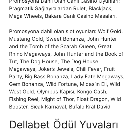
Promosyona Dahil Olan Canlı Casino Oyunları:
Pragmatik Sağlayıcılardan Rulet, Blackjack,
Mega Wheels, Bakara Canlı Casino Masaları.
Promosyona dahil olan slot oyunları: Wolf Gold,
Mustang Gold, Sweet Bonanza, John Hunter
and the Tomb of the Scarab Queen, Great
Rhino Megaways, John Hunter and the Book of
Tut, The Dog House, The Dog House
Megaways, Joker’s Jewels, Chili Fever, Fruit
Party, Big Bass Bonanza, Lady Fate Megaways,
Gem Bonanza, Wild Fortune, Midas’ın Eli, Wild
West Gold, Olympus Kapısı, Kongo Cash,
Fishing Reel, Might of Thor, Float Dragon, Wild
Booster, Sıcak Karnaval, Bufalo Kral David
Dellabet Ödül Yuvaları