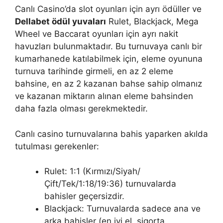
Canlı Casino’da slot oyunları için ayrı ödüller ve
Dellabet ödül yuvaları
Rulet, Blackjack, Mega
Wheel ve Baccarat oyunları için ayrı nakit
havuzları bulunmaktadır. Bu turnuvaya canlı bir
kumarhanede katılabilmek için, eleme oyununa
turnuva tarihinde girmeli, en az 2 eleme
bahsine, en az 2 kazanan bahse sahip olmanız
ve kazanan miktarın alınan eleme bahsinden
daha fazla olması gerekmektedir.
Canlı casino turnuvalarına bahis yaparken akılda
tutulması gerekenler:
Rulet: 1:1 (Kırmızı/Siyah/
Çift/Tek/1:18/19:36) turnuvalarda
bahisler geçersizdir.
Blackjack: Turnuvalarda sadece ana ve
arka bahisler (en iyi el, sigorta,