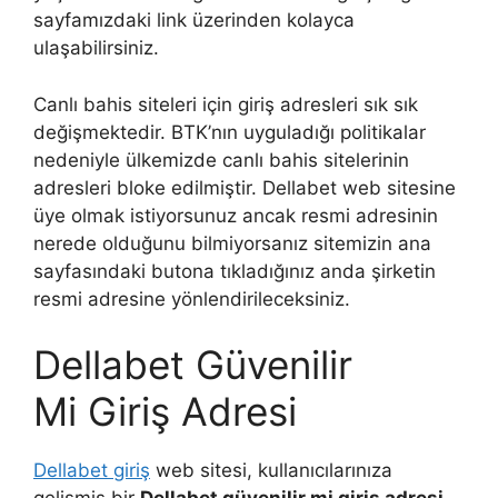
sayfamızdaki link üzerinden kolayca
ulaşabilirsiniz.
Canlı bahis siteleri için giriş adresleri sık sık
değişmektedir. BTK’nın uyguladığı politikalar
nedeniyle ülkemizde canlı bahis sitelerinin
adresleri bloke edilmiştir. Dellabet web sitesine
üye olmak istiyorsunuz ancak resmi adresinin
nerede olduğunu bilmiyorsanız sitemizin ana
sayfasındaki butona tıkladığınız anda şirketin
resmi adresine yönlendirileceksiniz.
Dellabet Güvenilir
Mi Giriş Adresi
Dellabet giriş
web sitesi, kullanıcılarınıza