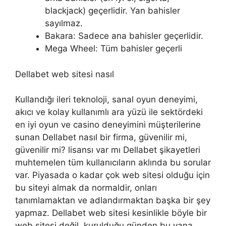
blackjack) geçerlidir. Yan bahisler
sayılmaz.
Bakara: Sadece ana bahisler geçerlidir.
Mega Wheel: Tüm bahisler geçerli
Dellabet web sitesi nasıl
Kullandığı ileri teknoloji, sanal oyun deneyimi,
akıcı ve kolay kullanımlı ara yüzü ile sektördeki
en iyi oyun ve casino deneyimini müşterilerine
sunan Dellabet nasıl bir firma, güvenilir mi,
güvenilir mi? lisansı var mı Dellabet şikayetleri
muhtemelen tüm kullanıcıların aklında bu sorular
var. Piyasada o kadar çok web sitesi olduğu için
bu siteyi almak da normaldir, onları
tanımlamaktan ve adlandırmaktan başka bir şey
yapmaz. Dellabet web sitesi kesinlikle böyle bir
web sitesi değil, kurulduğu günden bu yana