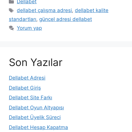
Kategoriler
Dellabet
Etiketler
dellabet çalışma adresi
,
dellabet kalite
standartları
,
güncel adresi dellabet
Yorum yap
Son Yazılar
Dellabet Adresi
Dellabet Giriş
Dellabet Site Farkı
Dellabet Oyun Altyapısı
Dellabet Üyelik Süreci
Dellabet Hesap Kapatma