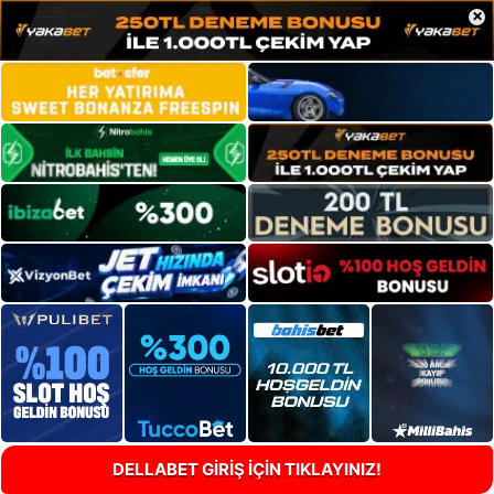
×
DELLABET GİRİŞ İÇİN TIKLAYINIZ!