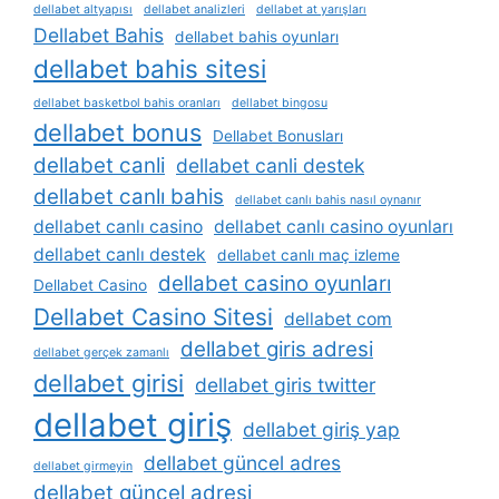
dellabet altyapısı
dellabet analizleri
dellabet at yarışları
Dellabet Bahis
dellabet bahis oyunları
dellabet bahis sitesi
dellabet basketbol bahis oranları
dellabet bingosu
dellabet bonus
Dellabet Bonusları
dellabet canli
dellabet canli destek
dellabet canlı bahis
dellabet canlı bahis nasıl oynanır
dellabet canlı casino
dellabet canlı casino oyunları
dellabet canlı destek
dellabet canlı maç izleme
dellabet casino oyunları
Dellabet Casino
Dellabet Casino Sitesi
dellabet com
dellabet giris adresi
dellabet gerçek zamanlı
dellabet girisi
dellabet giris twitter
dellabet giriş
dellabet giriş yap
dellabet güncel adres
dellabet girmeyin
dellabet güncel adresi