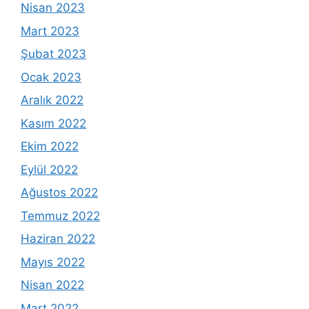
Nisan 2023
Mart 2023
Şubat 2023
Ocak 2023
Aralık 2022
Kasım 2022
Ekim 2022
Eylül 2022
Ağustos 2022
Temmuz 2022
Haziran 2022
Mayıs 2022
Nisan 2022
Mart 2022